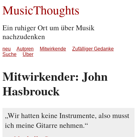
MusicThoughts
Ein ruhiger Ort um über Musik
nachzudenken
neu
Autoren
Mitwirkende
Zufälliger Gedanke
Suche
Über
Mitwirkender: John
Hasbrouck
Wir hatten keine Instrumente, also musst
ich meine Gitarre nehmen.