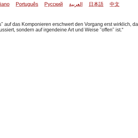
liano
Português
Русский
العربية
日本語
中文
" auf das Komponieren erschwert den Vorgang erst wirklich, d
iert, sondern auf irgendeine Art und Weise "offen" ist.