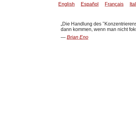
English
Español
Français
Ita
Die Handlung des "Konzentrierens
dann kommen, wenn man nicht fokuss
Brian Eno