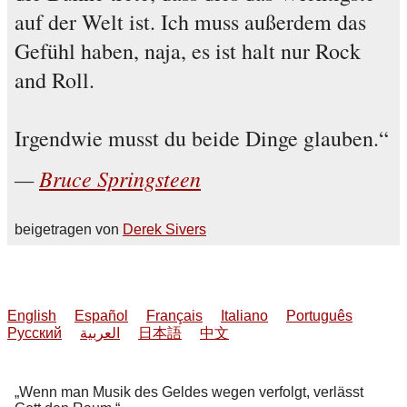
auf der Welt ist. Ich muss außerdem das
Gefühl haben, naja, es ist halt nur Rock
and Roll.
Irgendwie musst du beide Dinge glauben.
Bruce Springsteen
beigetragen von
Derek Sivers
English
Español
Français
Italiano
Português
Русский
العربية
日本語
中文
Wenn man Musik des Geldes wegen verfolgt, verlässt