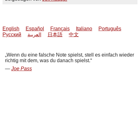
English
Español
Français
Italiano
Português
Русский
العربية
日本語
中文
Wenn du eine falsche Note spielst, stell es einfach wieder
richtig mit dem, was du danach spielst.
Joe Pass