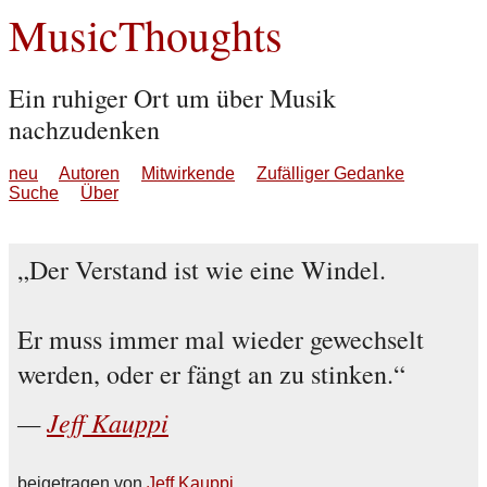
MusicThoughts
Ein ruhiger Ort um über Musik
nachzudenken
neu
Autoren
Mitwirkende
Zufälliger Gedanke
Suche
Über
Der Verstand ist wie eine Windel.
Er muss immer mal wieder gewechselt
werden, oder er fängt an zu stinken.
Jeff Kauppi
beigetragen von
Jeff Kauppi