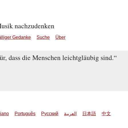
Musik nachzudenken
älliger Gedanke
Suche
Über
ür, dass die Menschen leichtgläubig sind.
liano
Português
Русский
العربية
日本語
中文