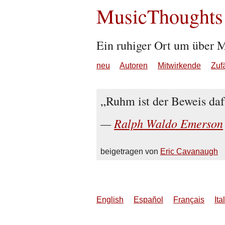
MusicThoughts
Ein ruhiger Ort um über 
neu
Autoren
Mitwirkende
Zuf
Ruhm ist der Beweis daf
Ralph Waldo Emerson
beigetragen von
Eric Cavanaugh
English
Español
Français
Ita