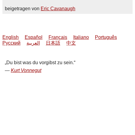
beigetragen von
Eric Cavanaugh
English
Español
Français
Italiano
Português
Русский
العربية
日本語
中文
Du bist was du vorgibst zu sein.
Kurt Vonnegut